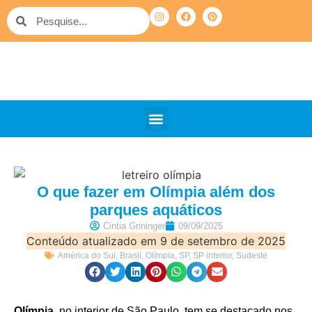
O que fazer em Olímpia além dos
parques aquáticos
Cintia Grininger
09/09/2025
Conteúdo atualizado em 9 de setembro de 2025
América do Sul
,
Brasil
,
Olímpia
,
SP
,
SP interior
,
Sudeste
Olímpia
, no interior de São Paulo, tem se destacado nos