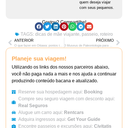
quem deseja viajar
com seus pequenos.
Gostou? Compartilhe!
TAGS:
dicas de mãe viajante
,
passeio
,
roteiro
ANTERIOR
PRÓXIMO
O que fazer em Ottawa: pontos turísticos imperdíveis
3 Museus de Paleontologia para visitar no interior de SP
Planeje sua viagem!
Utilizando os links dos nossos parceiros abaixo,
você não paga nada a mais e nos ajuda a continuar
produzindo conteúdo bacana e atualizado.
Reserve sua hospedagem aqui:
Booking
Compre seu seguro viagem com desconto aqui:
Real Seguros
Alugue um carro aqui:
Rentcars
Adquira ingressos aqui:
Get Your Guide
Encontre passeios e excursões aqui:
Civitatis