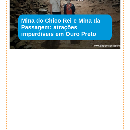
Mina do Chico Rei e Mina da
Passagem: atrações
imperdíveis em Ouro Preto