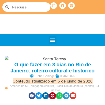
O que fazer em 3 dias no Rio de
Janeiro: roteiro cultural e histórico
Cintia Grininger
08/02/2026
Conteúdo atualizado em 5 de junho de 2026
América do Sul
,
blogagem coletiva
,
Brasil
,
Rio de Janeiro (capital)
,
RJ
,
Sudeste