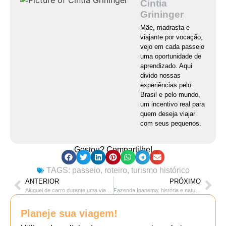
Cintia
Grininger
Mãe, madrasta e
viajante por vocação,
vejo em cada passeio
uma oportunidade de
aprendizado. Aqui
divido nossas
experiências pelo
Brasil e pelo mundo,
um incentivo real para
quem deseja viajar
com seus pequenos.
Gostou? Compartilhe!
TAGS:
passeio
,
roteiro
,
turismo histórico
ANTERIOR
PRÓXIMO
Aluguel de carro durante uma viagem: quando vale a pena?
Fazenda Ipanema: história e natureza no interior de SP
Planeje sua viagem!