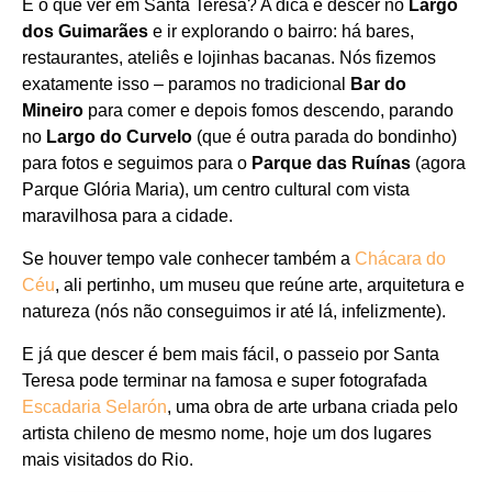
E o que ver em Santa Teresa? A dica é descer no
Largo
dos Guimarães
e ir explorando o bairro: há bares,
restaurantes, ateliês e lojinhas bacanas. Nós fizemos
exatamente isso – paramos no tradicional
Bar do
Mineiro
para comer e depois fomos descendo, parando
no
Largo do Curvelo
(que é outra parada do bondinho)
para fotos e seguimos para o
Parque das Ruínas
(agora
Parque Glória Maria), um centro cultural com vista
maravilhosa para a cidade.
Se houver tempo vale conhecer também a
Chácara do
Céu
, ali pertinho, um museu que reúne arte, arquitetura e
natureza (nós não conseguimos ir até lá, infelizmente).
E já que descer é bem mais fácil, o passeio por Santa
Teresa pode terminar na famosa e super fotografada
Escadaria Selarón
, uma obra de arte urbana criada pelo
artista chileno de mesmo nome, hoje um dos lugares
mais visitados do Rio.