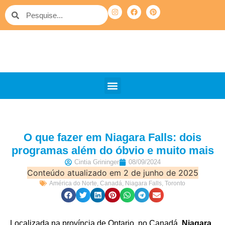
QUEM SOMOS
PELO MUNDO
OUTRAS VIAGENS
O que fazer em Niagara Falls: dois
programas além do óbvio e muito mais
Cintia Grininger
08/09/2024
Conteúdo atualizado em 2 de junho de 2025
América do Norte
,
Canadá
,
Niagara Falls
,
Toronto
Localizada na província de Ontario, no Canadá,
Niagara