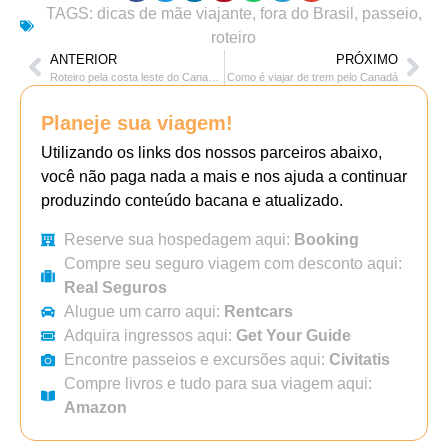
TAGS:
dicas de mãe viajante
,
fora do Brasil
,
passeio
,
roteiro
ANTERIOR
PRÓXIMO
Roteiro pela costa leste do Canadá em 12 dias
Como é viajar de trem pelo Canadá
Planeje sua viagem!
Utilizando os links dos nossos parceiros abaixo,
você não paga nada a mais e nos ajuda a continuar
produzindo conteúdo bacana e atualizado.
Reserve sua hospedagem aqui:
Booking
Compre seu seguro viagem com desconto aqui:
Real Seguros
Alugue um carro aqui:
Rentcars
Adquira ingressos aqui:
Get Your Guide
Encontre passeios e excursões aqui:
Civitatis
Compre livros e tudo para sua viagem aqui:
Amazon