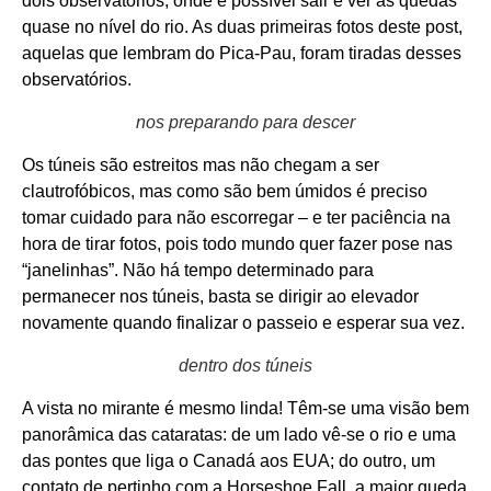
dois observatórios, onde é possível sair e ver as quedas
quase no nível do rio. As duas primeiras fotos deste post,
aquelas que lembram do Pica-Pau, foram tiradas desses
observatórios.
nos preparando para descer
Os túneis são estreitos mas não chegam a ser
clautrofóbicos, mas como são bem úmidos é preciso
tomar cuidado para não escorregar – e ter paciência na
hora de tirar fotos, pois todo mundo quer fazer pose nas
“janelinhas”. Não há tempo determinado para
permanecer nos túneis, basta se dirigir ao elevador
novamente quando finalizar o passeio e esperar sua vez.
dentro dos túneis
A vista no mirante é mesmo linda! Têm-se uma visão bem
panorâmica das cataratas: de um lado vê-se o rio e uma
das pontes que liga o Canadá aos EUA; do outro, um
contato de pertinho com a Horseshoe Fall, a maior queda