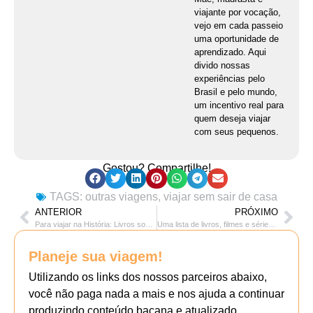
viajante por vocação,
vejo em cada passeio
uma oportunidade de
aprendizado. Aqui
divido nossas
experiências pelo
Brasil e pelo mundo,
um incentivo real para
quem deseja viajar
com seus pequenos.
Gostou? Compartilhe!
TAGS:
outras viagens
,
viajar sem sair de casa
ANTERIOR
PRÓXIMO
Para viajar na História: Livros sobre a Segunda Guerra Mundial
Uma lista de livros, filmes e séries sobre maternidade e filhos
Planeje sua viagem!
Utilizando os links dos nossos parceiros abaixo,
você não paga nada a mais e nos ajuda a continuar
produzindo conteúdo bacana e atualizado.