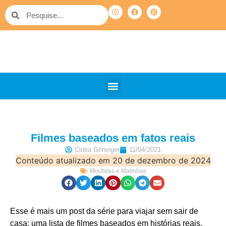
QUEM SOMOS
PELO MUNDO
OUTRAS VIAGENS
Filmes baseados em fatos reais
Cintia Grininger
11/04/2021
Conteúdo atualizado em 20 de dezembro de 2024
Mochilas e Malinhas
Esse é mais um post da série para viajar sem sair de
casa: uma lista de filmes baseados em histórias reais.