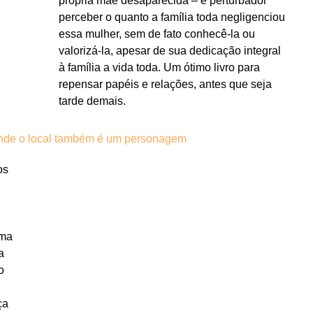
própria mãe desaparecida – é perturbador
perceber o quanto a família toda negligenciou
essa mulher, sem de fato conhecê-la ou
valorizá-la, apesar de sua dedicação integral
à família a vida toda. Um ótimo livro para
repensar papéis e relações, antes que seja
tarde demais.
onde o local também é um personagem
os
mma
a
o
.
ça