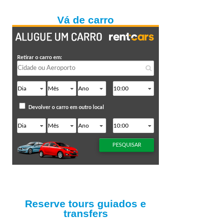
Vá de carro
Reserve tours guiados e
transfers