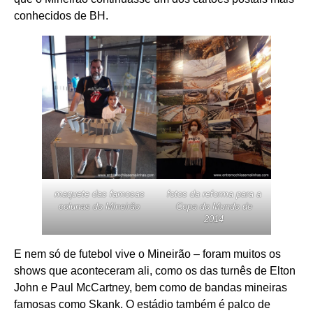
conhecidos de BH.
maquete das famosas
fotos da reforma para a
colunas do Mineirão
Copa do Mundo de
2014
E nem só de futebol vive o Mineirão – foram muitos os
shows que aconteceram ali, como os das turnês de Elton
John e Paul McCartney, bem como de bandas mineiras
famosas como Skank. O estádio também é palco de