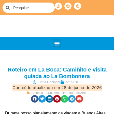
QUEM SOMOS
PELO MUNDO
OUTRAS VIAGENS
Roteiro em La Boca: Camiñito e visita
guiada ao La Bombonera
Cintia Grininger
22/09/2018
Conteúdo atualizado em 28 de junho de 2026
América do Sul
,
Argentina
,
Buenos Aires
Durante nosso planejamento de viagem a Buenos Aires