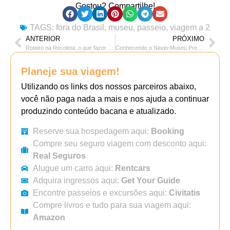
Gostou? Compartilhe!
TAGS:
fora do Brasil
,
museu
,
passeio
,
viagem a 2
ANTERIOR
PRÓXIMO
Roteiro na Recoleta: o que fazer e onde comer
Conhecendo o Navio-Museu Presidente Sarmiento em Puerto Madero – Buenos Aires
Planeje sua viagem!
Utilizando os links dos nossos parceiros abaixo,
você não paga nada a mais e nos ajuda a continuar
produzindo conteúdo bacana e atualizado.
Reserve sua hospedagem aqui:
Booking
Compre seu seguro viagem com desconto aqui:
Real Seguros
Alugue um carro aqui:
Rentcars
Adquira ingressos aqui:
Get Your Guide
Encontre passeios e excursões aqui:
Civitatis
Compre livros e tudo para sua viagem aqui:
Amazon