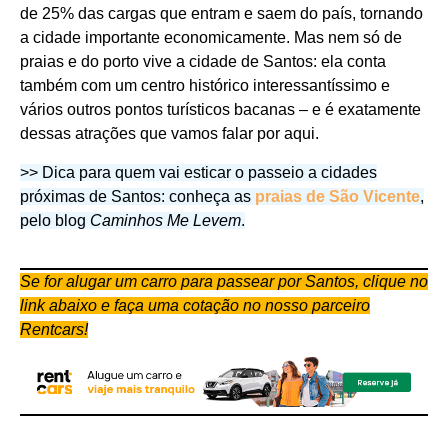
de 25% das cargas que entram e saem do país, tornando
a cidade importante economicamente. Mas nem só de
praias e do porto vive a cidade de Santos: ela conta
também com um centro histórico interessantíssimo e
vários outros pontos turísticos bacanas – e é exatamente
dessas atrações que vamos falar por aqui.
>> Dica para quem vai esticar o passeio a cidades
próximas de Santos: conheça as
praias de São Vicente
,
pelo blog
Caminhos Me Levem
.
Se for alugar um carro para passear por Santos, clique no
link abaixo e faça uma cotação no nosso parceiro
Rentcars!