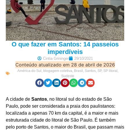
O que fazer em Santos: 14 passeios
imperdíveis
Cintia Grininger
29/10/2021
Conteúdo atualizado em 28 de abril de 2026
América do Sul
,
blogagem coletiva
,
Brasil
,
Santos
,
SP
,
SP litoral
,
Sudeste
A cidade de
Santos
, no litoral sul do estado de São
Paulo, pode ser considerada a praia dos paulistanos:
localizada a apenas 70 km da capital, é a maior e mais
estruturada cidade do litoral de São Paulo. É também
pelo porto de Santos, o maior do Brasil, que passam mais