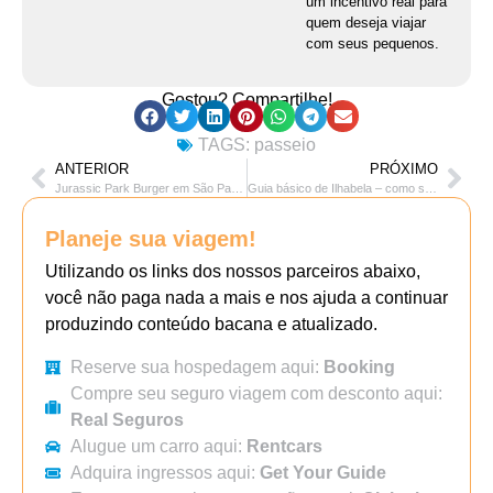
um incentivo real para
quem deseja viajar
com seus pequenos.
Gostou? Compartilhe!
TAGS:
passeio
ANTERIOR
PRÓXIMO
Jurassic Park Burger em São Paulo
Guia básico de Ilhabela – como se localizar na ilha
Planeje sua viagem!
Utilizando os links dos nossos parceiros abaixo,
você não paga nada a mais e nos ajuda a continuar
produzindo conteúdo bacana e atualizado.
Reserve sua hospedagem aqui:
Booking
Compre seu seguro viagem com desconto aqui:
Real Seguros
Alugue um carro aqui:
Rentcars
Adquira ingressos aqui:
Get Your Guide