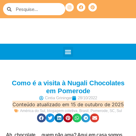
QUEM SOMOS
PELO MUNDO
OUTRAS VIAGENS
Como é a visita à Nugali Chocolates
em Pomerode
Cintia Grininger
28/10/2022
Conteúdo atualizado em 15 de outubro de 2025
América do Sul
,
blogagem coletiva
,
Brasil
,
Pomerode
,
SC
,
Sul
Ah, chocolate… quem não ama? Aqui em casa somos