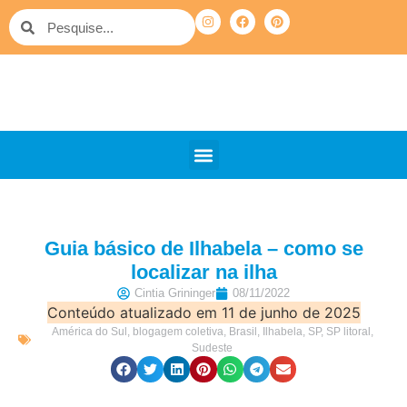
QUEM SOMOS
PELO MUNDO
OUTRAS VIAGENS
Guia básico de Ilhabela – como se
localizar na ilha
Cintia Grininger
08/11/2022
Conteúdo atualizado em 11 de junho de 2025
América do Sul
,
blogagem coletiva
,
Brasil
,
Ilhabela
,
SP
,
SP litoral
,
Sudeste