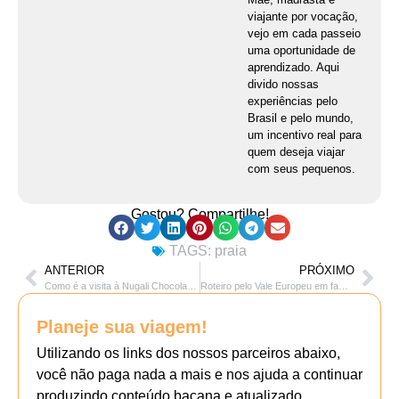
viajante por vocação,
vejo em cada passeio
uma oportunidade de
aprendizado. Aqui
divido nossas
experiências pelo
Brasil e pelo mundo,
um incentivo real para
quem deseja viajar
com seus pequenos.
Gostou? Compartilhe!
TAGS:
praia
ANTERIOR
PRÓXIMO
Como é a visita à Nugali Chocolates em Pomerode
Roteiro pelo Vale Europeu em família – de bike!
Planeje sua viagem!
Utilizando os links dos nossos parceiros abaixo,
você não paga nada a mais e nos ajuda a continuar
produzindo conteúdo bacana e atualizado.