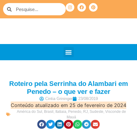
QUEM SOMOS
PELO MUNDO
OUTRAS VIAGENS
Roteiro pela Serrinha do Alambari em
Penedo – o que ver e fazer
Cintia Grininger
23/08/2019
Conteúdo atualizado em 25 de fevereiro de 2024
América do Sul
,
Brasil
,
Itatiaia
,
Penedo
,
RJ
,
Sudeste
,
Visconde de
Mauá