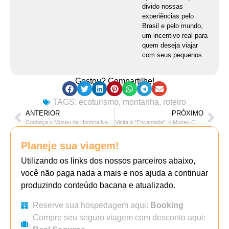
divido nossas
experiências pelo
Brasil e pelo mundo,
um incentivo real para
quem deseja viajar
com seus pequenos.
Gostou? Compartilhe!
TAGS:
ecoturismo
,
montanha
,
roteiro
ANTERIOR
PRÓXIMO
Conheça o Museu de História Natural de Taubaté
Visita à “Encantada”: o Museu Casa de Santos Dumont em Petrópolis
Planeje sua viagem!
Utilizando os links dos nossos parceiros abaixo,
você não paga nada a mais e nos ajuda a continuar
produzindo conteúdo bacana e atualizado.
Reserve sua hospedagem aqui:
Booking
Compre seu seguro viagem com desconto aqui: