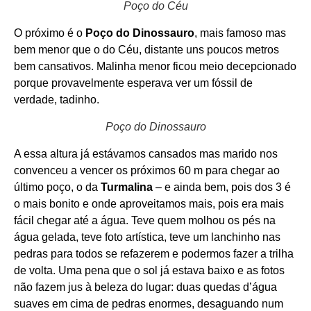
Poço do Céu
O próximo é o
Poço do Dinossauro
, mais famoso mas
bem menor que o do Céu, distante uns poucos metros
bem cansativos. Malinha menor ficou meio decepcionado
porque provavelmente esperava ver um fóssil de
verdade, tadinho.
Poço do Dinossauro
A essa altura já estávamos cansados mas marido nos
convenceu a vencer os próximos 60 m para chegar ao
último poço, o da
Turmalina
– e ainda bem, pois dos 3 é
o mais bonito e onde aproveitamos mais, pois era mais
fácil chegar até a água. Teve quem molhou os pés na
água gelada, teve foto artística, teve um lanchinho nas
pedras para todos se refazerem e podermos fazer a trilha
de volta. Uma pena que o sol já estava baixo e as fotos
não fazem jus à beleza do lugar: duas quedas d’água
suaves em cima de pedras enormes, desaguando num