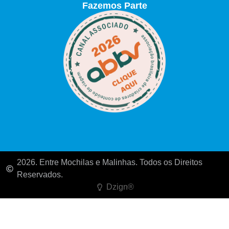
Fazemos Parte
2026. Entre Mochilas e Malinhas. Todos os Direitos
Reservados.
Dzign®