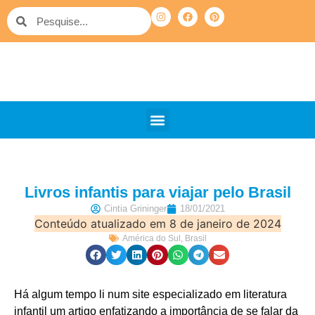
QUEM SOMOS
PELO MUNDO
OUTRAS VIAGENS
Livros infantis para viajar pelo Brasil
Cintia Grininger
18/01/2021
Conteúdo atualizado em 8 de janeiro de 2024
América do Sul
,
Brasil
Há algum tempo li num site especializado em literatura
infantil um artigo enfatizando a importância de se falar da