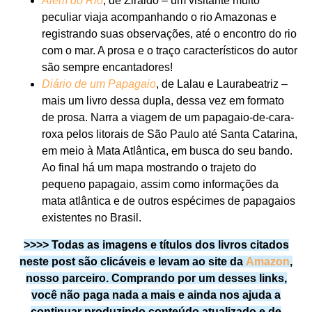
Além do Rio
, de Ziraldo – um visitante muito
peculiar viaja acompanhando o rio Amazonas e
registrando suas observações, até o encontro do rio
com o mar. A prosa e o traço característicos do autor
são sempre encantadores!
Diário de um Papagaio
, de Lalau e Laurabeatriz –
mais um livro dessa dupla, dessa vez em formato
de prosa. Narra a viagem de um papagaio-de-cara-
roxa pelos litorais de São Paulo até Santa Catarina,
em meio à Mata Atlântica, em busca do seu bando.
Ao final há um mapa mostrando o trajeto do
pequeno papagaio, assim como informações da
mata atlântica e de outros espécimes de papagaios
existentes no Brasil.
>>>> Todas as imagens e títulos dos livros citados
neste post são clicáveis e levam ao site da
Amazon
,
nosso parceiro. Comprando por um desses links,
você não paga nada a mais e ainda nos ajuda a
continuar produzindo conteúdo atualizado e de