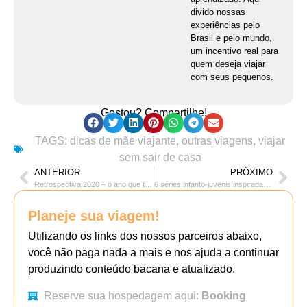
divido nossas
experiências pelo
Brasil e pelo mundo,
um incentivo real para
quem deseja viajar
com seus pequenos.
Gostou? Compartilhe!
TAGS:
dicas de mãe viajante
,
outras viagens
,
viajar
sem sair de casa
ANTERIOR
PRÓXIMO
Retrospectiva 2020 – o ano que todo mundo quer esquecer
6 séries infanto-juvenis inspiradas em livros
Planeje sua viagem!
Utilizando os links dos nossos parceiros abaixo,
você não paga nada a mais e nos ajuda a continuar
produzindo conteúdo bacana e atualizado.
Reserve sua hospedagem aqui:
Booking