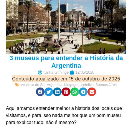
3 museus para entender a História da
Argentina
Cintia Grininger
12/05/2020
Conteúdo atualizado em 15 de outubro de 2025
América do Sul
,
Argentina
,
blogagem coletiva
,
Buenos Aires
Aqui amamos entender melhor a história dos locais que
visitamos, e para isso nada melhor que um bom museu
para explicar tudo, não é mesmo?