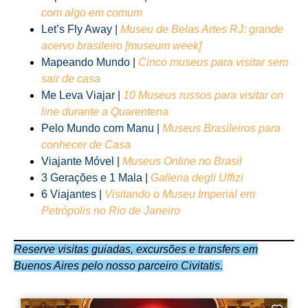
com algo em comum
Let’s Fly Away |
Museu de Belas Artes RJ: grande
acervo brasileiro [museum week]
Mapeando Mundo |
Cinco museus para visitar sem
sair de casa
Me Leva Viajar |
10 Museus russos para visitar on
line durante a Quarentena
Pelo Mundo com Manu |
Museus Brasileiros para
conhecer de Casa
Viajante Móvel |
Museus Online no Brasil
3 Gerações e 1 Mala |
Galleria degli Uffizi
6 Viajantes |
Visitando o Museu Imperial em
Petrópolis no Rio de Janeiro
Reserve visitas guiadas, excursões e transfers em
Buenos Aires pelo nosso parceiro Civitatis.