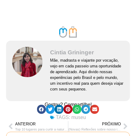
Cintia Grininger
Mãe, madrasta e viajante por vocação,
vejo em cada passeio uma oportunidade
de aprendizado. Aqui divido nossas
experiências pelo Brasil e pelo mundo,
um incentivo real para quem deseja viajar
com seus pequenos.
Gostou? Compartilhe!
TAGS:
museu
ANTERIOR
PRÓXIMO
Top 10 lugares para curtir a natureza com as crianças
(Novas) Reflexões sobre nosso isolamento social – 1 mês depois