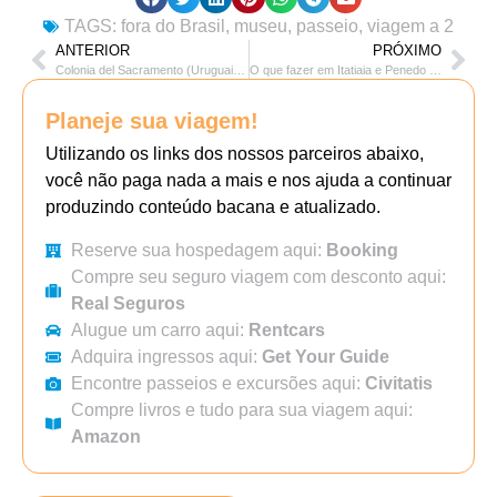
TAGS:
fora do Brasil
,
museu
,
passeio
,
viagem a 2
ANTERIOR
PRÓXIMO
Colonia del Sacramento (Uruguai): roteiro de 1 dia e 1 noite
O que fazer em Itatiaia e Penedo em um fim de semana
Planeje sua viagem!
Utilizando os links dos nossos parceiros abaixo,
você não paga nada a mais e nos ajuda a continuar
produzindo conteúdo bacana e atualizado.
Reserve sua hospedagem aqui:
Booking
Compre seu seguro viagem com desconto aqui:
Real Seguros
Alugue um carro aqui:
Rentcars
Adquira ingressos aqui:
Get Your Guide
Encontre passeios e excursões aqui:
Civitatis
Compre livros e tudo para sua viagem aqui:
Amazon