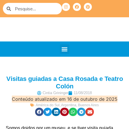
QUEM SOMOS
PELO MUNDO
OUTRAS VIAGENS
Visitas guiadas a Casa Rosada e Teatro
Colón
Cintia Grininger
11/08/2018
Conteúdo atualizado em 16 de outubro de 2025
América do Sul
,
Argentina
,
Buenos Aires
Somos doidos por um museu, e se tiver visita guiada,