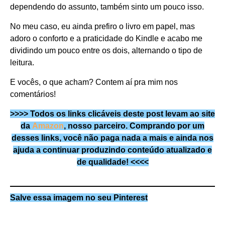
dependendo do assunto, também sinto um pouco isso.
No meu caso, eu ainda prefiro o livro em papel, mas
adoro o conforto e a praticidade do Kindle e acabo me
dividindo um pouco entre os dois, alternando o tipo de
leitura.
E vocês, o que acham? Contem aí pra mim nos
comentários!
>>>> Todos os links clicáveis deste post levam ao site
da
Amazon
, nosso parceiro. Comprando por um
desses links, você não paga nada a mais e ainda nos
ajuda a continuar produzindo conteúdo atualizado e
de qualidade! <<<<
Salve essa imagem no seu Pinterest