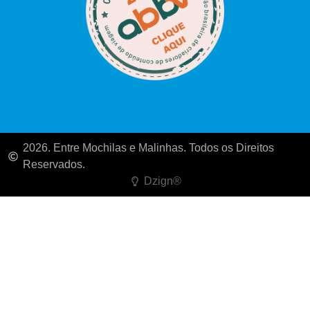
2026. Entre Mochilas e Malinhas. Todos os Direitos
Reservados.
Dzign®