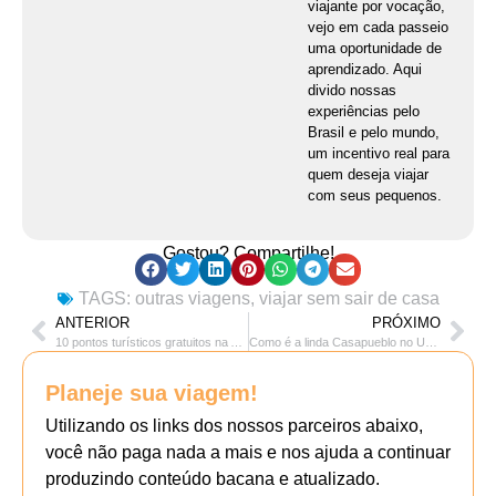
viajante por vocação,
vejo em cada passeio
uma oportunidade de
aprendizado. Aqui
divido nossas
experiências pelo
Brasil e pelo mundo,
um incentivo real para
quem deseja viajar
com seus pequenos.
Gostou? Compartilhe!
TAGS:
outras viagens
,
viajar sem sair de casa
ANTERIOR
PRÓXIMO
10 pontos turísticos gratuitos na Avenida Paulista
Como é a linda Casapueblo no Uruguai
Planeje sua viagem!
Utilizando os links dos nossos parceiros abaixo,
você não paga nada a mais e nos ajuda a continuar
produzindo conteúdo bacana e atualizado.