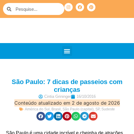
QUEM SOMOS
PELO MUNDO
OUTRAS VIAGENS
São Paulo: 7 dicas de passeios com
crianças
Cintia Grininger
16/10/2016
Conteúdo atualizado em 2 de agosto de 2026
América do Sul
,
Brasil
,
São Paulo (capital)
,
SP
,
Sudeste
São Paulo é uma cidade incrível e cheinha de atrações