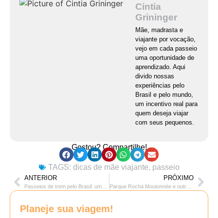
Cintia
Grininger
Mãe, madrasta e
viajante por vocação,
vejo em cada passeio
uma oportunidade de
aprendizado. Aqui
divido nossas
experiências pelo
Brasil e pelo mundo,
um incentivo real para
quem deseja viajar
com seus pequenos.
Gostou? Compartilhe!
TAGS:
dicas de mãe viajante
,
passeio
ANTERIOR
PRÓXIMO
Passeios de trem pelo Brasil: uma lista dos melhores!
Parque Rocha Moutonnée e outros passeios em Salto (SP)
Planeje sua viagem!